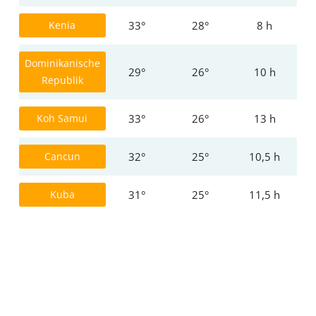
Kenia
33°
28°
8 h
Dominikanische
29°
26°
10 h
Republik
Koh Samui
33°
26°
13 h
Cancun
32°
25°
10,5 h
Kuba
31°
25°
11,5 h