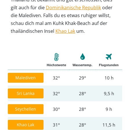
gilt auch für die
Dominikanische Republik
oder
die Malediven. Falls du es etwas ruhiger willst,
schau dich mal am Kuhk Khak-Beach auf der
thailändischen Insel
Khao Lak
um.
Höchstwerte
Wassertemp.
Flugstunden
Malediven
32°
29°
10 h
Sri Lanka
32°
28°
9,5 h
Seychellen
30°
28°
9 h
Khao Lak
31°
28°
11,5 h