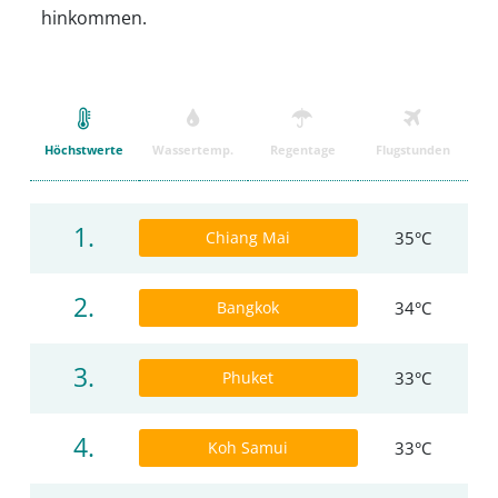
hinkommen.
Höchstwerte
Wassertemp.
Regentage
Flugstunden
1.
Chiang Mai
35°C
2.
Bangkok
34°C
3.
Phuket
33°C
4.
Koh Samui
33°C