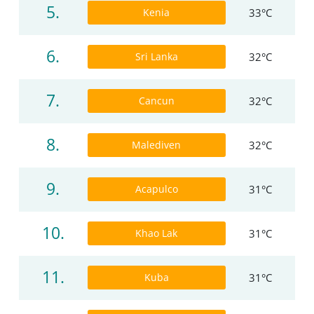
5.
Kenia
33°C
6.
Sri Lanka
32°C
7.
Cancun
32°C
8.
Malediven
32°C
9.
Acapulco
31°C
10.
Khao Lak
31°C
11.
Kuba
31°C