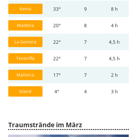
Kenia
33°
9
8 h
Madeira
20°
8
4 h
La Gomera
22°
7
4,5 h
Teneriffa
22°
7
4,5 h
Mallorca
17°
7
2 h
Island
4°
4
3 h
Traumstrände im März