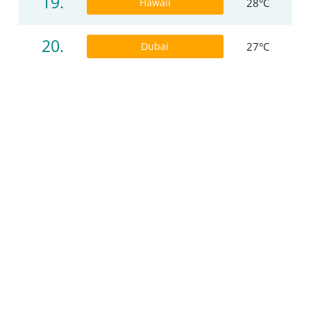
19.
Hawaii
28°C
20.
Dubai
27°C