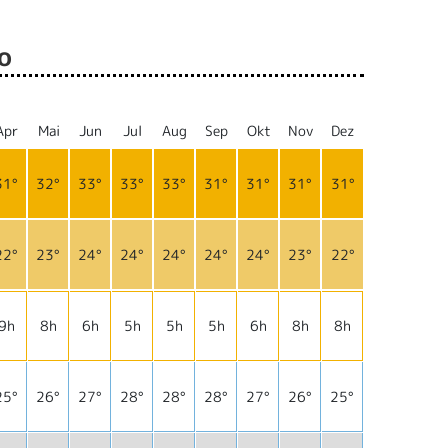
o
Apr
Mai
Jun
Jul
Aug
Sep
Okt
Nov
Dez
31°
32°
33°
33°
33°
31°
31°
31°
31°
22°
23°
24°
24°
24°
24°
24°
23°
22°
9h
8h
6h
5h
5h
5h
6h
8h
8h
25°
26°
27°
28°
28°
28°
27°
26°
25°