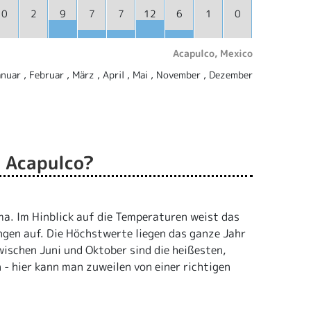
0
2
9
7
7
12
6
1
0
Acapulco, Mexico
nuar , Februar , März , April , Mai , November , Dezember
n Acapulco?
ma. Im Hinblick auf die Temperaturen weist das
gen auf. Die Höchstwerte liegen das ganze Jahr
ischen Juni und Oktober sind die heißesten,
 - hier kann man zuweilen von einer richtigen