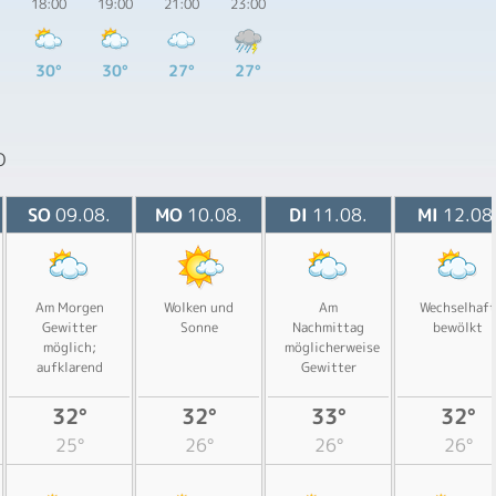
18:00
19:00
21:00
23:00
30°
30°
27°
27°
O
SO
09.08.
MO
10.08.
DI
11.08.
MI
12.08
Am Morgen
Wolken und
Am
Wechselhaft
Gewitter
Sonne
Nachmittag
bewölkt
möglich;
möglicherweise
aufklarend
Gewitter
32°
32°
33°
32°
25°
26°
26°
26°