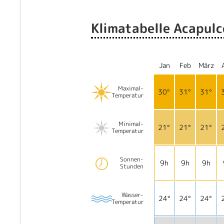
Klimatabelle Acapulc
Jan
Feb
März
Maximal-
30°
31°
31°
Temperatur
Minimal-
21°
21°
21°
Temperatur
Sonnen-
9h
9h
9h
Stunden
Wasser-
24°
24°
24°
Temperatur