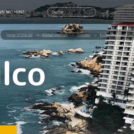
NN WOHIN?
reise-klima.de
>
Klimatabellen
>
Mexiko
>
Klima Acapulco
lco