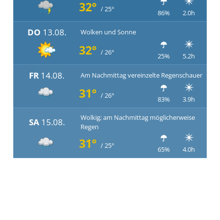
32°
/ 25°
86%
2.0h
DO
13.08.
Wolken und Sonne
32°
/ 26°
25%
5.2h
FR
14.08.
Am Nachmittag vereinzelte Regenschauer
31°
/ 26°
83%
3.9h
Wolkig; am Nachmittag möglicherweise
SA
15.08.
Regen
31°
/ 25°
65%
4.0h