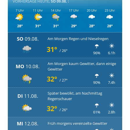
VORHERSAGE HEUTE,
SO 09.08. :
7 Uhr
11 Uhr
14 Uhr
17 Uhr
20 Uhr
23 Uhr
28°
31°
31°
29°
28°
28°
SO
09.08.
Am Morgen Regen und Nieselregen
31°
/ 26°
96%
6.1h
Am Morgen kaum Gewitter, dann einige
MO
10.08.
Gewitter
32°
/ 27°
90%
7.4h
Später bewölkt, am Nachmittag
DI
11.08.
Regenschauer
32°
/ 26°
61%
2.8h
MI
12.08.
Früh morgens vereinzelte Gewitter