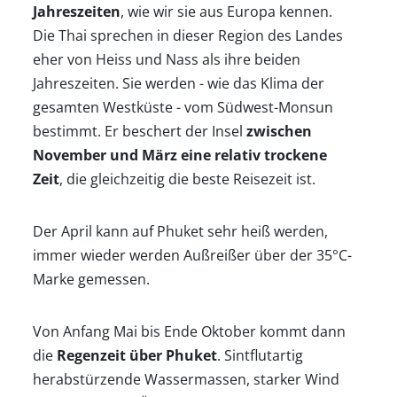
Jahreszeiten
, wie wir sie aus Europa kennen.
Die Thai sprechen in dieser Region des Landes
eher von Heiss und Nass als ihre beiden
Jahreszeiten. Sie werden - wie das Klima der
gesamten Westküste - vom Südwest-Monsun
Startseite
bestimmt. Er beschert der Insel
zwischen
November und März eine relativ trockene
Zeit
, die gleichzeitig die beste Reisezeit ist.
Klimatabellen
Der April kann auf Phuket sehr heiß werden,
Beste
immer wieder werden Außreißer über der 35°C-
Marke gemessen.
Reisezeit
Von Anfang Mai bis Ende Oktober kommt dann
Wann
die
Regenzeit über Phuket
. Sintflutartig
herabstürzende Wassermassen, starker Wind