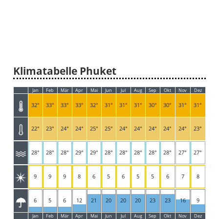
Klimatabelle Phuket
Jan
Feb
Mär
Apr
Mai
Jun
Jul
Aug
Sep
Okt
Nov
Dez
32°
33°
33°
33°
32°
31°
31°
31°
30°
30°
31°
31°
22°
23°
24°
24°
25°
25°
24°
24°
24°
24°
24°
23°
28°
28°
28°
29°
29°
28°
28°
28°
28°
28°
27°
27°
9
9
9
8
6
5
6
5
5
6
7
8
6
5
6
12
21
20
20
20
23
23
16
9
Jan
Feb
Mär
Apr
Mai
Jun
Jul
Aug
Sep
Okt
Nov
Dez