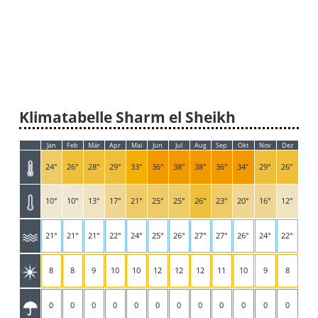
Klimatabelle Sharm el Sheikh
Jan
Feb
Mär
Apr
Mai
Jun
Jul
Aug
Sep
Okt
Nov
Dez
24°
26°
28°
29°
33°
36°
38°
38°
36°
34°
29°
26°
10°
10°
13°
17°
21°
25°
25°
26°
23°
20°
16°
12°
21°
21°
21°
22°
24°
25°
26°
27°
27°
26°
24°
22°
8
8
9
10
10
12
12
12
11
10
9
8
0
0
0
0
0
0
0
0
0
0
0
0