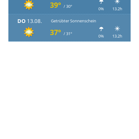
39°
/ 30°
0%
13.2h
DO
13.08.
Getrübter Sonnenschein
37°
/ 31°
0%
13.2h