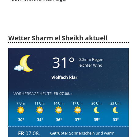
Wetter Sharm el Sheikh aktuell
31°
0.0mm Regen
leichter Wind
Vielfach klar
VORHERSAGE HEUTE,
FR 07.08. :
7 Uhr
11 Uhr
14 Uhr
17 Uhr
20 Uhr
23 Uhr
30°
34°
36°
37°
35°
33°
FR
07.08.
Getrübter Sonnenschein und warm