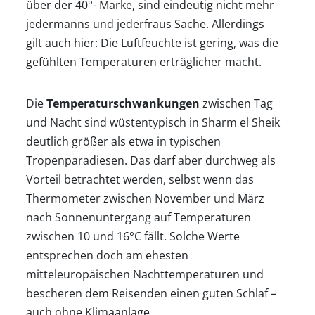
über der 40°- Marke, sind eindeutig nicht mehr
Beste
jedermanns und jederfraus Sache. Allerdings
gilt auch hier: Die Luftfeuchte ist gering, was die
Reisezeit
gefühlten Temperaturen erträglicher macht.
Die
Temperaturschwankungen
zwischen Tag
Wann
und Nacht sind wüstentypisch in Sharm el Sheik
deutlich größer als etwa in typischen
wohin?
Tropenparadiesen. Das darf aber durchweg als
Vorteil betrachtet werden, selbst wenn das
Suche
Thermometer zwischen November und März
nach Sonnenuntergang auf Temperaturen
zwischen 10 und 16°C fällt. Solche Werte
entsprechen doch am ehesten
mitteleuropäischen Nachttemperaturen und
bescheren dem Reisenden einen guten Schlaf –
auch ohne Klimaanlage.