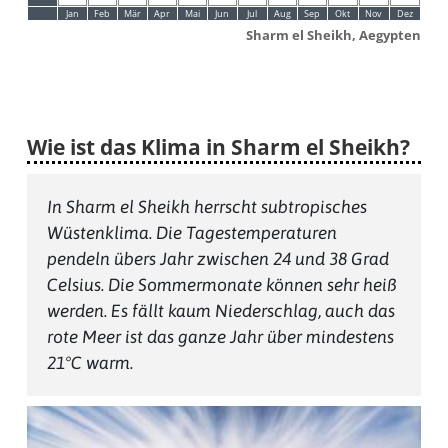
Jan
Feb
Mär
Apr
Mai
Jun
Jul
Aug
Sep
Okt
Nov
Dez
Sharm el Sheikh, Aegypten
Wie ist das Klima in Sharm el Sheikh?
In Sharm el Sheikh herrscht subtropisches
Wüstenklima. Die Tagestemperaturen
pendeln übers Jahr zwischen 24 und 38 Grad
Celsius. Die Sommermonate können sehr heiß
werden. Es fällt kaum Niederschlag, auch das
rote Meer ist das ganze Jahr über mindestens
21°C warm.