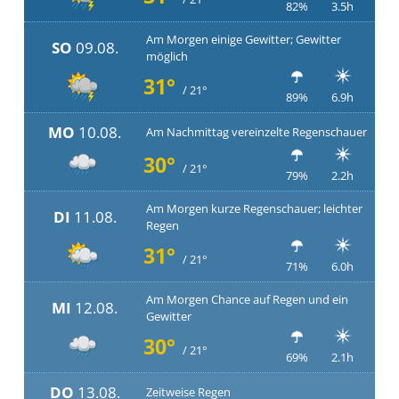
82%
3.5h
Am Morgen einige Gewitter; Gewitter
SO
09.08.
möglich
31°
/ 21°
89%
6.9h
MO
10.08.
Am Nachmittag vereinzelte Regenschauer
30°
/ 21°
79%
2.2h
Am Morgen kurze Regenschauer; leichter
DI
11.08.
Regen
31°
/ 21°
71%
6.0h
Am Morgen Chance auf Regen und ein
MI
12.08.
Gewitter
30°
/ 21°
69%
2.1h
DO
13.08.
Zeitweise Regen