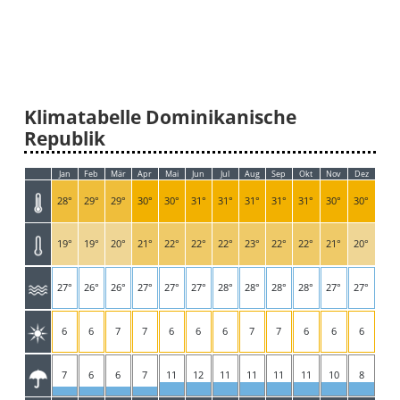
Klimatabelle Dominikanische
Republik
Jan
Feb
Mär
Apr
Mai
Jun
Jul
Aug
Sep
Okt
Nov
Dez
28°
29°
29°
30°
30°
31°
31°
31°
31°
31°
30°
30°
19°
19°
20°
21°
22°
22°
22°
23°
22°
22°
21°
20°
27°
26°
26°
27°
27°
27°
28°
28°
28°
28°
27°
27°
6
6
7
7
6
6
6
7
7
6
6
6
7
6
6
7
11
12
11
11
11
11
10
8