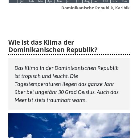
Jan
Feb
Mär
Apr
Mai
Jun
Jul
Aug
Sep
Okt
Nov
Dez
Dominikanische Republik, Karibik
Wie ist das Klima der
Dominikanischen Republik?
Das Klima in der Dominikanischen Republik
ist tropisch und feucht. Die
Tagestemperaturen liegen das ganze Jahr
über bei ungefähr 30 Grad Celsius. Auch das
Meer ist stets traumhaft warm.