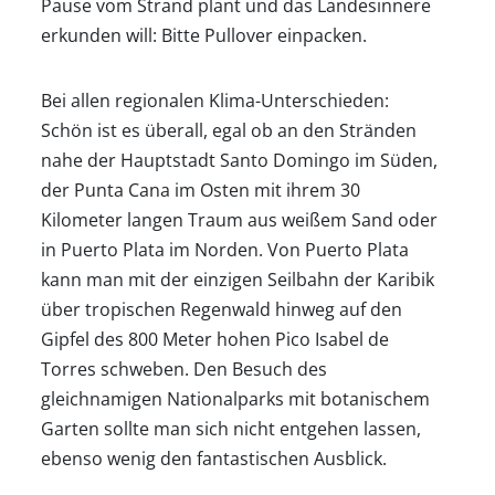
Pause vom Strand plant und das Landesinnere
Klimatabellen
erkunden will: Bitte Pullover einpacken.
Bei allen regionalen Klima-Unterschieden:
Beste
Schön ist es überall, egal ob an den Stränden
nahe der Hauptstadt Santo Domingo im Süden,
Reisezeit
der Punta Cana im Osten mit ihrem 30
Kilometer langen Traum aus weißem Sand oder
Wann
in Puerto Plata im Norden. Von Puerto Plata
kann man mit der einzigen Seilbahn der Karibik
wohin?
über tropischen Regenwald hinweg auf den
Gipfel des 800 Meter hohen Pico Isabel de
Torres schweben. Den Besuch des
Suche
gleichnamigen Nationalparks mit botanischem
Garten sollte man sich nicht entgehen lassen,
ebenso wenig den fantastischen Ausblick.