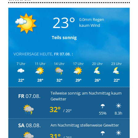
23°
0.0mm Regen
kaum Wind
Teils sonnig
VORHERSAGE HEUTE,
FR 07.08. :
7 Uhr
11 Uhr
14 Uhr
17 Uhr
20 Uhr
23 Uhr
22°
28°
32°
29°
26°
22°
Teilweise sonnig; am Nachmittag kaum
FR
07.08.
Gewitter
32°
/ 20°
55%
8.3h
SA
08.08.
Am Nachmittag stellenweise Gewitter
31°
/ 21°