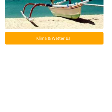
Klimatabellen
Beste
Reisezeit
Klima & Wetter Bali
Wann
wohin?
Suche