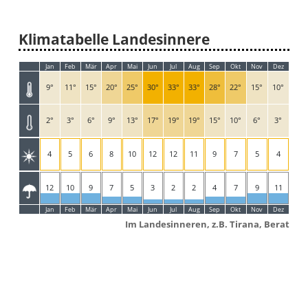
Klimatabelle Landesinnere
Jan
Feb
Mär
Apr
Mai
Jun
Jul
Aug
Sep
Okt
Nov
Dez
9°
11°
15°
20°
25°
30°
33°
33°
28°
22°
15°
10°
2°
3°
6°
9°
13°
17°
19°
19°
15°
10°
6°
3°
4
5
6
8
10
12
12
11
9
7
5
4
12
10
9
7
5
3
2
2
4
7
9
11
Jan
Feb
Mär
Apr
Mai
Jun
Jul
Aug
Sep
Okt
Nov
Dez
Im Landesinneren, z.B. Tirana, Berat