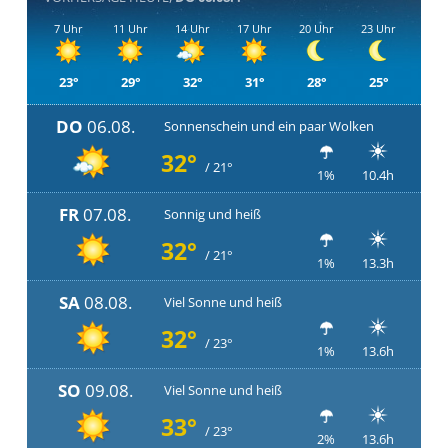
7 Uhr
11 Uhr
14 Uhr
17 Uhr
20 Uhr
23 Uhr
23°
29°
32°
31°
28°
25°
DO
06.08.
Sonnenschein und ein paar Wolken
32°
/ 21°
1%
10.4h
FR
07.08.
Sonnig und heiß
32°
/ 21°
1%
13.3h
SA
08.08.
Viel Sonne und heiß
32°
/ 23°
1%
13.6h
SO
09.08.
Viel Sonne und heiß
33°
/ 23°
2%
13.6h