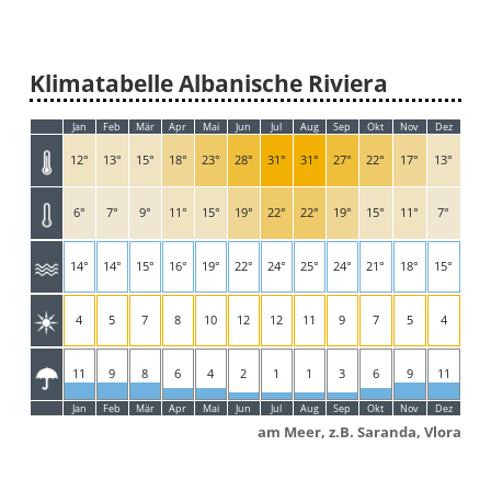
Klimatabelle Albanische Riviera
Jan
Feb
Mär
Apr
Mai
Jun
Jul
Aug
Sep
Okt
Nov
Dez
12°
13°
15°
18°
23°
28°
31°
31°
27°
22°
17°
13°
6°
7°
9°
11°
15°
19°
22°
22°
19°
15°
11°
7°
14°
14°
15°
16°
19°
22°
24°
25°
24°
21°
18°
15°
4
5
7
8
10
12
12
11
9
7
5
4
11
9
8
6
4
2
1
1
3
6
9
11
Jan
Feb
Mär
Apr
Mai
Jun
Jul
Aug
Sep
Okt
Nov
Dez
am Meer, z.B. Saranda, Vlora