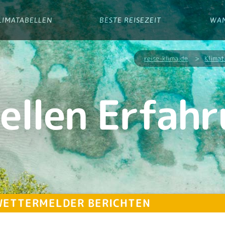
LIMATABELLEN
BESTE REISEZEIT
WA
reise-klima.de
>
Klimat
ellen Erfah
 WETTERMELDER BERICHTEN