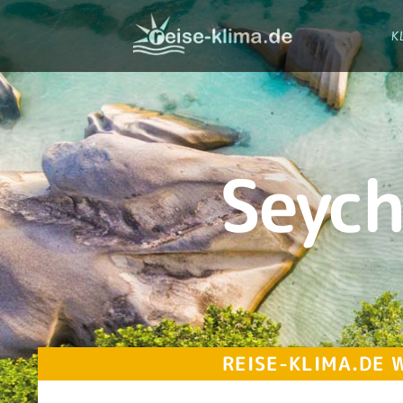
K
Seych
REISE-KLIMA.DE