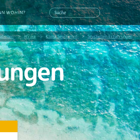
NN WOHIN?
abellen
>
Afrika
>
Klima Seychellen
>
Seychellen Erfahrungen
rungen